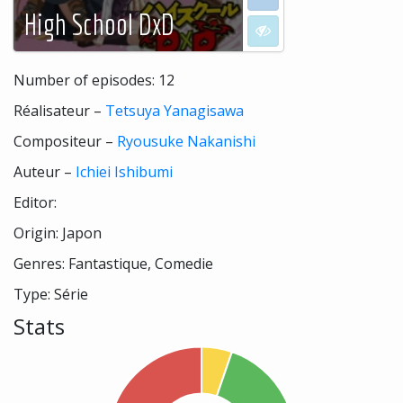
High School DxD
I don't want to see
Number of episodes: 12
Réalisateur –
Tetsuya Yanagisawa
Compositeur –
Ryousuke Nakanishi
Auteur –
Ichiei Ishibumi
Editor:
Origin: Japon
Genres: Fantastique, Comedie
Type: Série
Stats