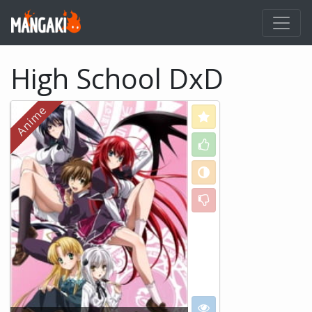
High School DxD
Love
Like
Neutral
Dislike
I want to see