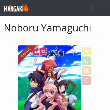
Noboru Yamaguchi
Love
Like
Neutral
Dislike