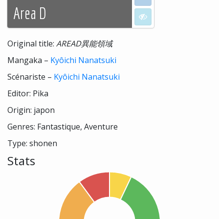
Area D
I don't want to see
Original title:
AREAD異能領域
Mangaka –
Kyôichi Nanatsuki
Scénariste –
Kyôichi Nanatsuki
Editor: Pika
Origin: japon
Genres: Fantastique, Aventure
Type: shonen
Stats