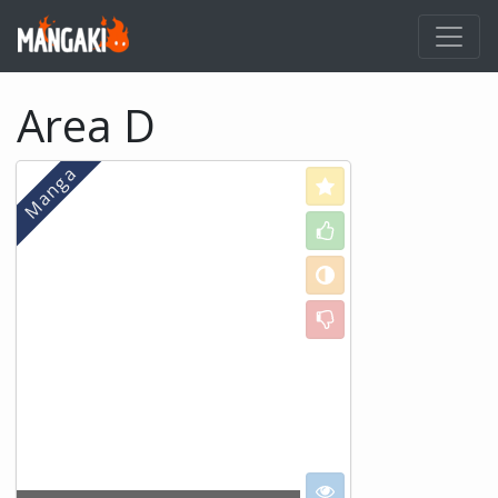
Area D
Love
Like
Neutral
Dislike
I want to see