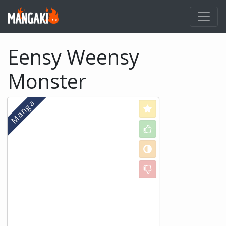
Eensy Weensy
Monster
Love
Like
Neutral
Dislike