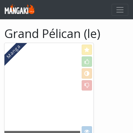
Grand Pélican (le)
Love
Like
Neutral
Dislike
I want to see