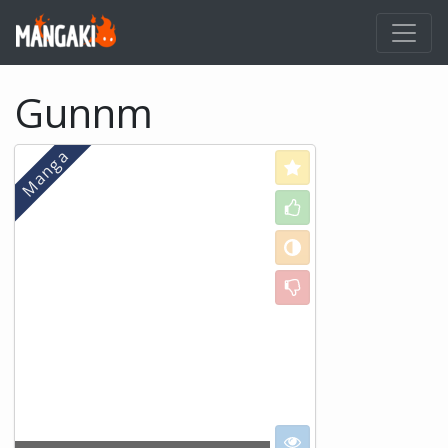
Gunnm
Love
Like
Neutral
Dislike
I want to see