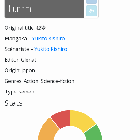
Gunnm
I don't want to see
Original title:
銃夢
Mangaka –
Yukito Kishiro
Scénariste –
Yukito Kishiro
Editor: Glénat
Origin: japon
Genres: Action, Science-fiction
Type: seinen
Stats