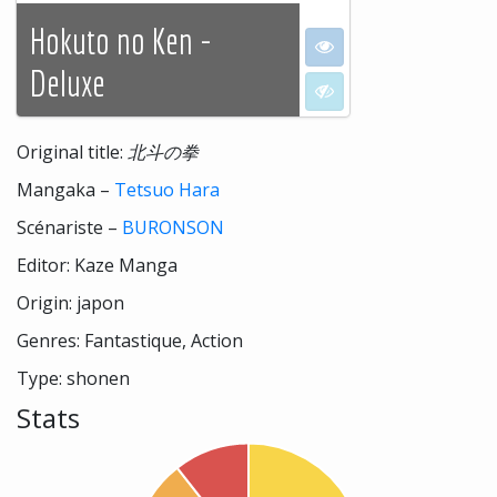
Hokuto no Ken -
I want to see
Deluxe
I don't want to see
Original title:
北斗の拳
Mangaka –
Tetsuo Hara
Scénariste –
BURONSON
Editor: Kaze Manga
Origin: japon
Genres: Fantastique, Action
Type: shonen
Stats