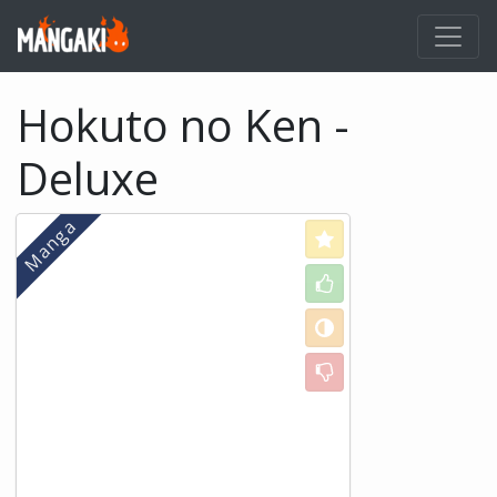
Hokuto no Ken -
Deluxe
Love
Like
Neutral
Dislike