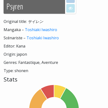
Psyren
I don't want to see
Original title:
サイレン
Mangaka –
Toshiaki Iwashiro
Scénariste –
Toshiaki Iwashiro
Editor: Kana
Origin: japon
Genres: Fantastique, Aventure
Type: shonen
Stats