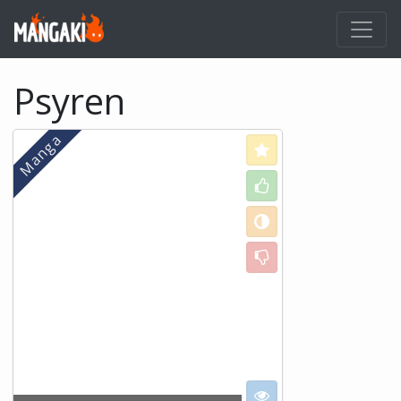
Psyren
Love
Like
Neutral
Dislike
I want to see