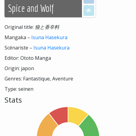
Spice and Wolf
I don't want to see
Original title:
狼と香辛料
Mangaka –
Isuna Hasekura
Scénariste –
Isuna Hasekura
Editor: Ototo Manga
Origin: japon
Genres: Fantastique, Aventure
Type: seinen
Stats