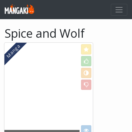
Spice and Wolf
Love
Like
Neutral
Dislike
I want to see