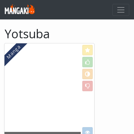
Yotsuba
Love
Like
Neutral
Dislike
I want to see