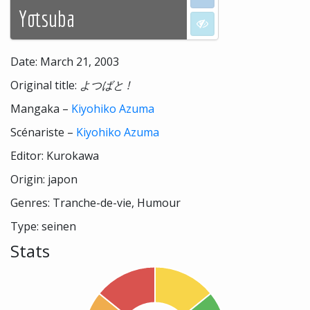
Yotsuba
I don't want to see
Date: March 21, 2003
Original title:
よつばと !
Mangaka –
Kiyohiko Azuma
Scénariste –
Kiyohiko Azuma
Editor: Kurokawa
Origin: japon
Genres: Tranche-de-vie, Humour
Type: seinen
Stats