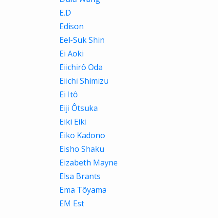
E.D
Edison
Eel-Suk Shin
Ei Aoki
Eiichirô Oda
Eiichi Shimizu
Ei Itô
Eiji Ôtsuka
Eiki Eiki
Eiko Kadono
Eisho Shaku
Eizabeth Mayne
Elsa Brants
Ema Tôyama
EM Est