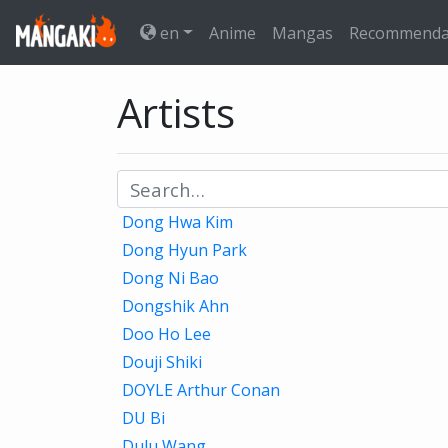
en
Anime
Mangas
Recommenda
Artists
Dong Hwa Kim
Dong Hyun Park
Dong Ni Bao
Dongshik Ahn
Doo Ho Lee
Douji Shiki
DOYLE Arthur Conan
DU Bi
Dulu Wang