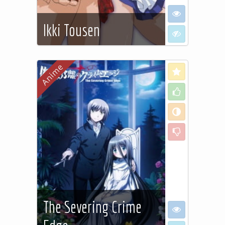
I want to see
Ikki Tousen
I don't want to
See more…
Love
Like
Neutral
Dislike
The Severing Crime
I want to see