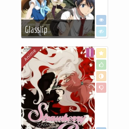
I want to see
Glasslip
I don't want to
See more…
Love
Like
Neutral
Dislike