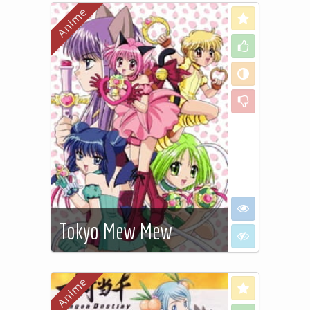
Love
Like
Neutral
Dislike
I want to see
Tokyo Mew Mew
I don't want to
See more…
Love