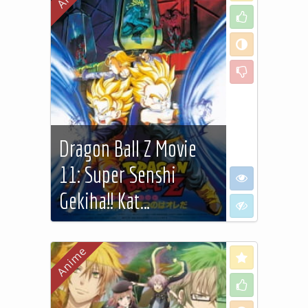
Like
Neutral
Dislike
Dragon Ball Z Movie
11: Super Senshi
I want to see
Gekiha!! Kat…
I don't want to
See more…
Love
Like