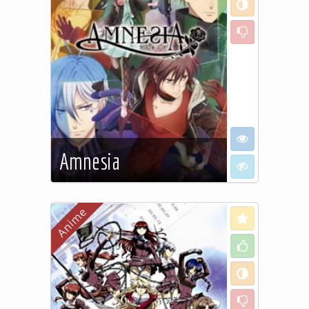
Neutral
Dislike
I want to see
Amnesia
I don't want to
See more…
Love
Like
Neutral
Dislike