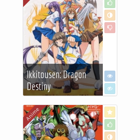
Like
Neutral
Dislike
Ikkitousen: Dragon
I want to see
Destiny
I don't want to
See more…
Love
Like
Neutral