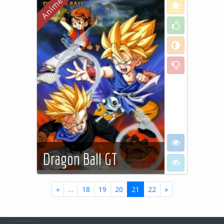
Love
Like
Neutral
Dislike
I want to see
Dragon Ball GT
I don't want to
Dix années sont passées
«
…
18
19
20
21
22
»
depuis la fin de Dragon Ball Z
et Pilaf est de retour,
s'apprêtant à formuler un