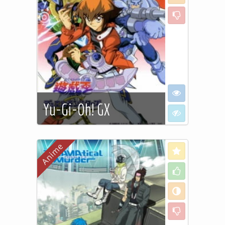
Dislike
I want to see
Yu-Gi-Oh! GX
I don't want to
Sur un ilot perdu dans les
mers du sud,se trouve la Duel
Love
Academia, une école stricte où
Like
l'on forme l'élite de la nouvelle
génération des dueliste. Notre
Neutral
héros, Judaï, devra faire ses
preuves pour ne pas risquer
Dislike
de se faire exclure de