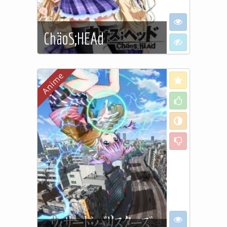
I want to see
ChäoS;HEAd
I don't want to
See more…
Love
Like
Neutral
Dislike
I want to see