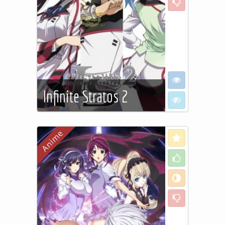
I want to see
Infinite Stratos 2
I don't want to
See more…
Love
Like
Neutral
Dislike