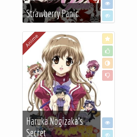
I want to see
Strawberry Panic
I don't want to
See more…
Love
Like
Neutral
Dislike
Haruka Nogizaka's
I want to see
Secret
I don't want to