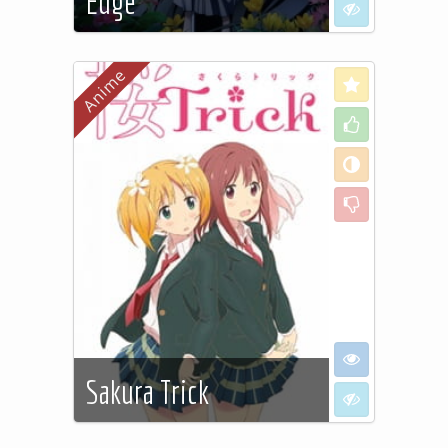
Edge
I don't want to
See more…
Love
Like
Neutral
Dislike
I want to see
Sakura Trick
I don't want to
See more…