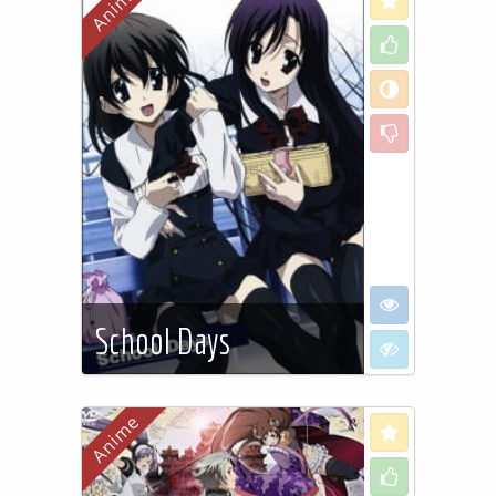
Like
Neutral
Dislike
I want to see
School Days
I don't want to
Makoto est amoureux de
Kotonoha. Il la voit chaque
Love
jour dans le train qui les mène
Like
à l'école, seulement, il n'a pas