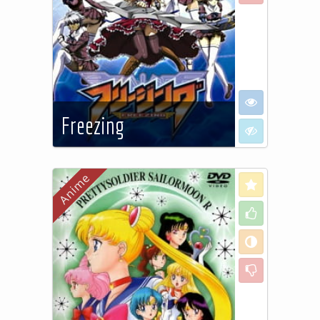
I want to see
Freezing
I don't want to
Pour contrer une invasion
extra-dimensionnelle,
Love
l'académie Genetics entraîne
Like
l'élite guerrière mondiale,
formée de filles aussi sexy
Neutral
qu'impitoyables, et d'un
binôme masculin. Au milieu de
Dislike
ces furies débarque le jeune
Kazuya, dont la sœur est
tombée au champ d'honneur