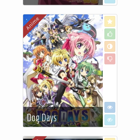
See more…
Love
Like
Neutral
Dislike
I want to see
Dog Days
I don't want to
See more…