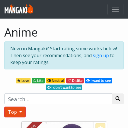
Anime
New on Mangaki? Start rating some works below!
Then see your recommendations, and
sign up
to
keep your ratings.
Love
Like
Neutral
Dislike
I want to see
I don't want to see
Top
Love