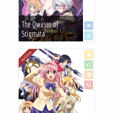
The Qwaser of
I want to see
Stigmata
I don't want to
See more…
Love
Like
Neutral
Dislike